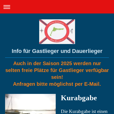
Info für Gastlieger und Dauerlieger
Auch in der
Saison 2025 werden nur
selten freie Plätze für Gastlieger
verfügbar
sein!
Anfragen bitte möglichst per E-Mail.
Kurabgabe
Die Kurabgabe ist einen