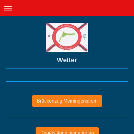
Wetter
Brückenzug Meiningenstrom
Pegelstände hier abrufen